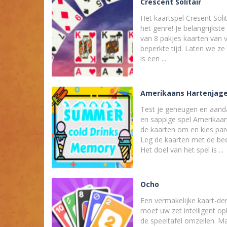
Crescent Solitair
Het kaartspel Cresent Solit
het genre! Je belangrijkste
van 8 pakjes kaarten van v
beperkte tijd. Laten we ze 
is een ...
Amerikaans Hartenjag
Test je geheugen en aanda
en sappige spel Amerikaan
de kaarten om en kies pa
Leg de kaarten met de bee
Het doel van het spel is ...
Ocho
Een vermakelijke kaart-den
moet uw zet intelligent 
de speeltafel omzeilen. Ma