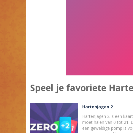
Speel je favoriete Harte
Hartenjagen 2
Hartenjagen 2 is een kaar
moet halen van 0 tot 21. D
een geweldige pomp is voor