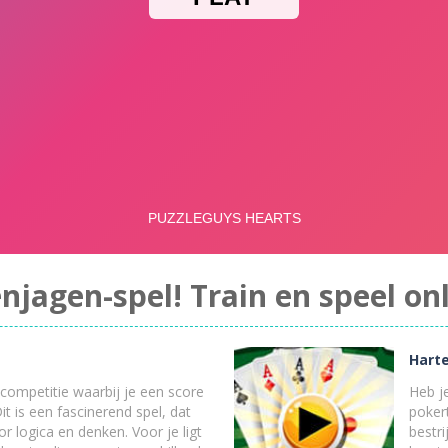
njagen-spel! Train en speel onl
Hart
tcompetitie waarbij je een score
Heb j
it is een fascinerend spel, dat
pokert
 logica en denken. Voor je ligt
bestri