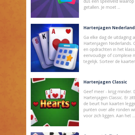
dus een speelveld waarop 
getallen. Je moet ...
Hartenjagen Nederland
Ga elke dag de uitdaging a
Hartenjagen Nederlands. O
en opdrachten in het klass
eenvoudige of complexe m
tegelijk. Sorteer de kaarten
Hartenjagen Classic
Geef meer - krijg minder.
Hartenjagen Classic. Er zit
de beurt hun kaarten legg
punten over alle ronden wi
voor zich liggen. Aan het ...