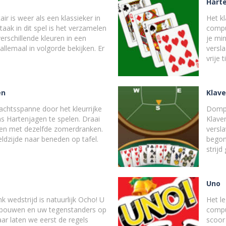
Hart
air is weer als een klassieker in
Het kl
 taak in dit spel is het verzamelen
compu
erschillende kleuren in een
je mi
allemaal in volgorde bekijken. Er
versla
vrije t
en
Klave
chtsspanne door het kleurrijke
Dompe
s Hartenjagen te spelen. Draai
Klaver
ren met dezelfde zomerdranken.
versla
ldzijde naar beneden op tafel.
begon
strijd
Uno
k wedstrijd is natuurlijk Ocho! U
Het l
opbouwen en uw tegenstanders op
compu
ar laten we eerst de regels
scoor