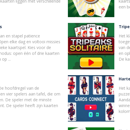
kaarten liggen met verschillende
kaarts
een be
s
Tripe
an en stapel patience
Het kl
pen elke dag en voltooi missies
toege
ieke kaartspel. Kies voor de
van de
odus: open één of drie kaarten
en op
 op ...
De ka
Hart
 De hoofdregel van de
Het ka
ten vier spelers aan tafel, die om
puzzel
en. De speler met de minste
Aandac
nt. De speler heeft zijn kaarten
winne
kolom