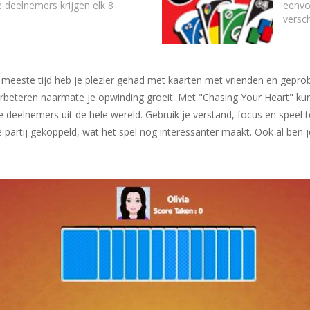
e deelnemers krijgen elk 8
eenvo
versch
meeste tijd heb je plezier gehad met kaarten met vrienden en geprob
rbeteren naarmate je opwinding groeit. Met "Chasing Your Heart" kun 
deelnemers uit de hele wereld. Gebruik je verstand, focus en speel t
je partij gekoppeld, wat het spel nog interessanter maakt. Ook al ben